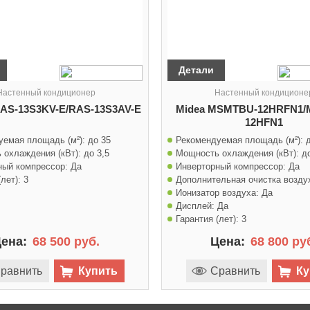
Детали
Настенный кондиционер
Настенный кондиционе
RAS-13S3KV-E/RAS-13S3AV-E
Midea MSMTBU-12HRFN1/
12HFN1
уемая площадь (м²):
до 35
Рекомендуемая площадь (м²):
 охлаждения (кВт):
до 3,5
Мощность охлаждения (кВт):
д
ный компрессор:
Да
Инверторный компрессор:
Да
лет):
3
Дополнительная очистка возду
Ионизатор воздуха:
Да
Дисплей:
Да
Гарантия (лет):
3
ена:
68 500 руб.
Цена:
68 800 ру
равнить
Купить
Сравнить
Ку