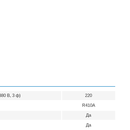
380 В, 3 ф)
220
R410A
Да
Да