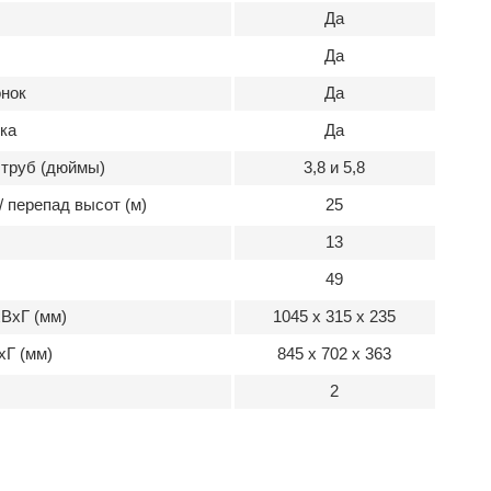
Да
Да
нок
Да
ка
Да
труб (дюймы)
3,8 и 5,8
 перепад высот (м)
25
13
49
ВхГ (мм)
1045 x 315 x 235
хГ (мм)
845 x 702 x 363
2