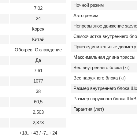
Ночной режим
7,02
Авто режим
24
Непрерывное движение засло
Корея
Самоочистка внутреннего бло
Китай
Присоединительные диаметр 
Обогрев, Охлаждение
Максимальная длина трассы /
Да
Вес внутреннего блока (кг)
7,61
Вес наружного блока (кг)
1077
Размер внутреннего блока Шх
38
Размер наружного блока ШхВ
60,5
Гарантия (лет)
2,503
2,373
+18...+43 / -7...+24