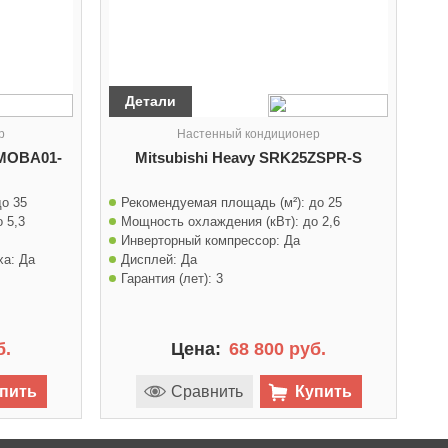
Детали
р
Настенный кондиционер
MOBA01-
Mitsubishi Heavy SRK25ZSPR-S
до 35
Рекомендуемая площадь (м²):
до 25
о 5,3
Мощность охлаждения (кВт):
до 2,6
Инверторный компрессор:
Да
ха:
Да
Дисплей:
Да
Гарантия (лет):
3
б.
Цена:
68 800 руб.
пить
Сравнить
Купить