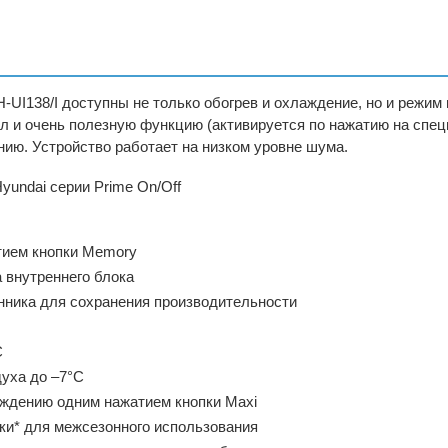
-UI138/I
доступны не только обогрев и охлаждение, но и режим
 и очень полезную функцию (активируется по нажатию на специ
ию. Устройство работает на низком уровне шума.
undai серии Prime On/Off
тием кнопки Memory
 внутреннего блока
нника для сохранения производительности
С
уха до –7°С
ждению одним нажатием кнопки Maxi
ки* для межсезонного использования