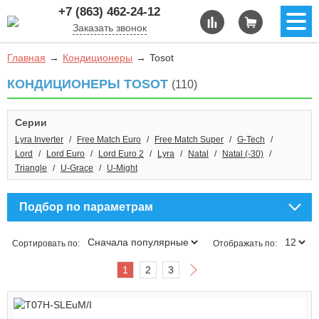
+7 (863) 462-24-12
Заказать звонок
Главная
Кондиционеры
Tosot
КОНДИЦИОНЕРЫ TOSOT
(110)
Серии
Lyra Inverter
Free Match Euro
Free Match Super
G-Tech
Lord
Lord Euro
Lord Euro 2
Lyra
Natal
Natal (-30)
Triangle
U-Grace
U-Might
Подбор по параметрам
Сортировать по:
Отображать по:
1
2
3