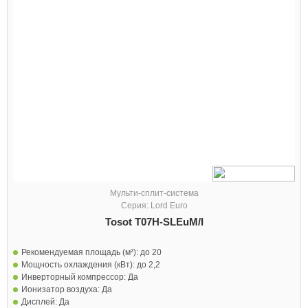
Мульти-сплит-система
Серия: Lord Euro
Tosot T07H-SLEuM/I
Рекомендуемая площадь (м²):
до 20
Мощность охлаждения (кВт):
до 2,2
Инверторный компрессор:
Да
Ионизатор воздуха:
Да
Дисплей:
Да