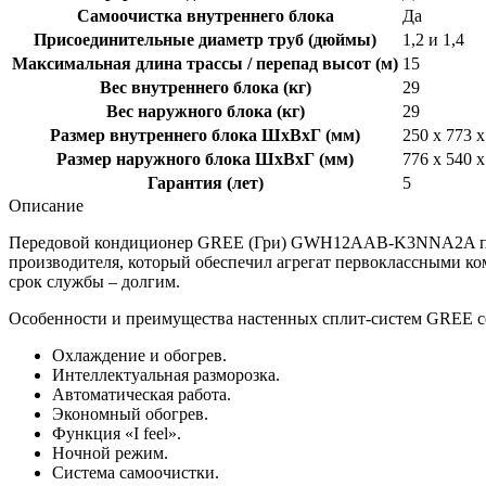
Самоочистка внутреннего блока
Да
Присоединительные диаметр труб (дюймы)
1,2 и 1,4
Максимальная длина трассы / перепад высот (м)
15
Вес внутреннего блока (кг)
29
Вес наружного блока (кг)
29
Размер внутреннего блока ШхВхГ (мм)
250 x 773 x
Размер наружного блока ШхВхГ (мм)
776 x 540 x
Гарантия (лет)
5
Описание
Передовой кондиционер
GREE (Гри)
GWH12
AAB-
K3
NNA2
A
п
производителя, который обеспечил агрегат первоклассными к
срок службы – долгим.
Особенности и преимущества настенных сплит-систем GREE с
Охлаждение и обогрев.
Интеллектуальная разморозка.
Автоматическая работа.
Экономный обогрев.
Функция «I feel».
Ночной режим.
Система самоочистки.