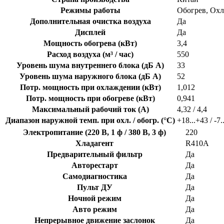
Режимы работы
Обогрев, Ох
Дополнительная очистка воздуха
Да
Дисплей
Да
Мощность обогрева (кВт)
3,4
Расход воздуха (м³ / час)
550
Уровень шума внутреннего блока (дБ А)
33
Уровень шума наружного блока (дБ А)
52
Потр. мощность при охлаждении (кВт)
1,012
Потр. мощность при обогреве (кВт)
0,941
Максимальный рабочий ток (А)
4,32 / 4,4
Диапазон наружной темп. при охл. / обогр. (°C)
+18...+43 / -7.
Электропитание (220 В, 1 ф / 380 В, 3 ф)
220
Хладагент
R410A
Предварительный фильтр
Да
Авторестарт
Да
Самодиагностика
Да
Пульт ДУ
Да
Ночной режим
Да
Авто режим
Да
Непрерывное движение заслонок
Да