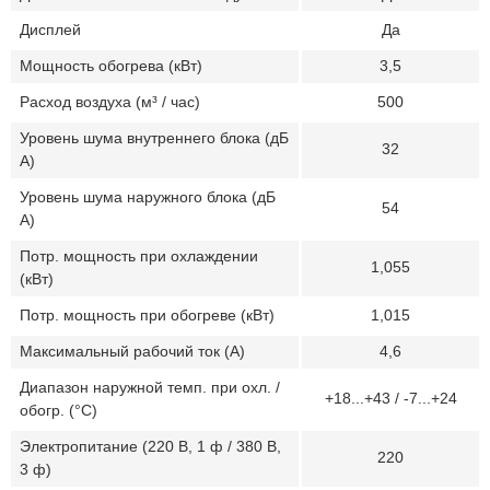
Дисплей
Да
Мощность обогрева (кВт)
3,5
Расход воздуха (м³ / час)
500
Уровень шума внутреннего блока (дБ
32
А)
Уровень шума наружного блока (дБ
54
А)
Потр. мощность при охлаждении
1,055
(кВт)
Потр. мощность при обогреве (кВт)
1,015
Максимальный рабочий ток (А)
4,6
Диапазон наружной темп. при охл. /
+18...+43 / -7...+24
обогр. (°C)
Электропитание (220 В, 1 ф / 380 В,
220
3 ф)