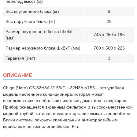
перепад высот (м)
Вес внутреннего блока (кг)
9
Вес наружного блока (кг)
25
Размер внутреннего блока ШхВхГ
745 x 250 x 195
(мм)
Размер наружного блока ШхВхГ (мм)
700 x 500 x 225
Гарантия (лет)
3
ОПИСАНИЕ
Chigo
(Чиго)
CS
-32
H
3
A
-
V
155/
CU
-32
H
3
A
-
V
155
– это удобная
модель настенного кондиционера, которая может
использоваться в небольших частных домах или в квартирах.
Прибор оснащается экранным фильтром и высококачественной
медной трубой, которая помогает организовывать теплообмен.
Блоки системы покрыты специальным антикоррозийным
веществом по технологии Golden Fin.